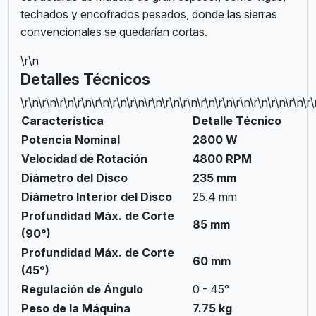
techados y encofrados pesados, donde las sierras
convencionales se quedarían cortas.
\r\n
Detalles Técnicos
\r\n\r\n\r\n\r\n\r\n\r\n\r\n\r\n\r\n\r\n\r\n\r\n\r\n\r\n\r\n\r\n\r
Característica
Detalle Técnico
Potencia Nominal
2800 W
Velocidad de Rotación
4800 RPM
Diámetro del Disco
235 mm
Diámetro Interior del Disco
25.4 mm
Profundidad Máx. de Corte
85 mm
(90°)
Profundidad Máx. de Corte
60 mm
(45°)
Regulación de Ángulo
0 - 45°
Peso de la Máquina
7.75 kg