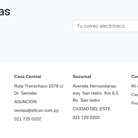
as
Casa Central
Sucursal
Cu
Ruta Transchaco 1678 c/
Avenida Hernandarias
Mi 
Dr. Semidei
esq. San Isidro. Km 6,5.
Car
Bo. San Isidro
ASUNCION
Pro
CIUDAD DEL ESTE
ventas@eficon.com.py
021 729 0202
021 729 0202